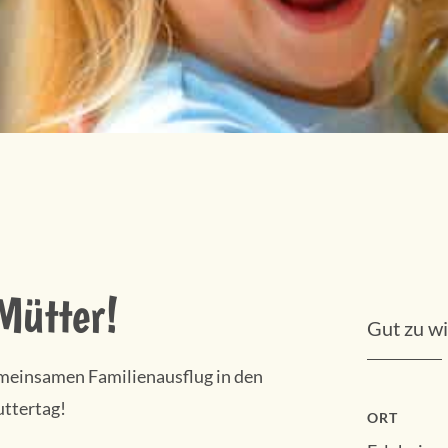
Mütter!
Gut zu w
emeinsamen Familienausflug in den
uttertag!
ORT