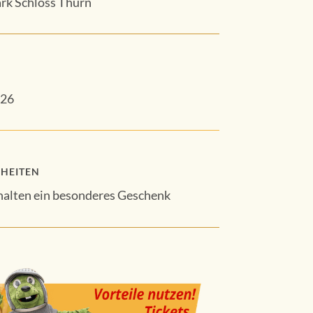
ark Schloss Thurn
026
HEITEN
halten ein besonderes Geschenk