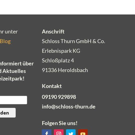
hr unter
Anschrift
 Blog
Schloss Thurn GmbH & Co.
Erlebnispark KG
Schloßplatz 4
informiert über
91336 Heroldsbach
d Aktuelles
eizeitpark!
Kontakt
09190 929898
info@schloss-thurn.de
lden
Folgen Sie uns!