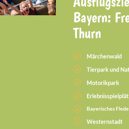
Ausflugszie
Bayern: Fre
Thurn
R
Märchenwald
R
Tierpark und Na
R
Motorikpark
R
Erlebnisspielplä
R
Bayerisches Fled
R
Westernstadt