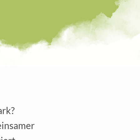
ark?
einsamer