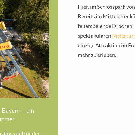
Hier, im Schlosspark von
Bereits im Mittelalter k
feuerspeiende Drachen. 
spektakulären
Rittertur
einzige Attraktion im Fre
mehr zu erleben.
n Bayern – ein
Sommer
flugsziel für den