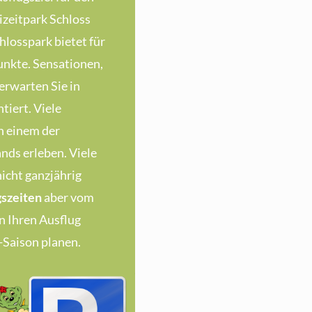
eizeitpark Schloss
hlosspark bietet für
nkte. Sensationen,
erwarten Sie in
tiert. Viele
n einem der
nds erleben. Viele
icht ganzjährig
szeiten
aber vom
en Ihren Ausflug
Saison planen.