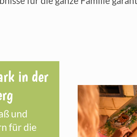
bnisse für die ganze Familie garant
ark in der
erg
paß und
n für die