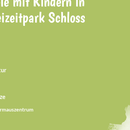
le mit Kindern in
izeitpark Schloss
tur
tze
ermauszentrum