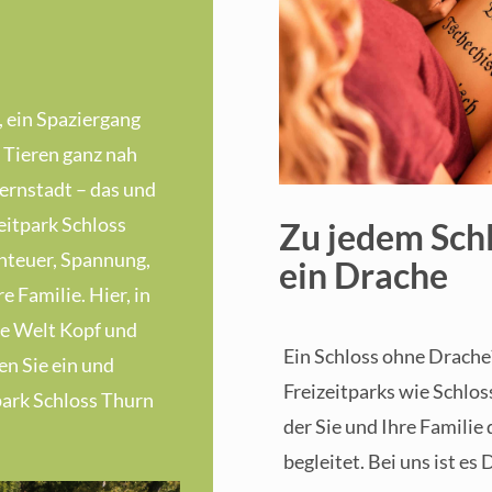
 ein Spaziergang
 Tieren ganz nah
ernstadt – das und
eitpark Schloss
Zu jedem Sch
nteuer, Spannung,
ein Drache
e Familie. Hier, in
ie Welt Kopf und
Ein Schloss ohne Drache
en Sie ein und
Freizeitparks wie Schlo
park Schloss Thurn
der Sie und Ihre Familie
begleitet. Bei uns ist es